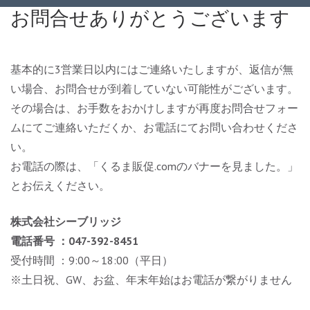
コ
お問合せありがとうございます
ン
テ
ン
基本的に3営業日以内にはご連絡いたしますが、返信が無
ツ
い場合、お問合せが到着していない可能性がございます。
へ
その場合は、お手数をおかけしますが再度お問合せフォー
ス
ムにてご連絡いただくか、お電話にてお問い合わせくださ
キ
い。
ッ
お電話の際は、「くるま販促.comのバナーを見ました。」
プ
とお伝えください。
(Enter
株式会社シーブリッジ
を
電話番号 ：047-392-8451
押
受付時間 ：9:00～18:00（平日）
す)
※土日祝、GW、お盆、年末年始はお電話が繋がりません