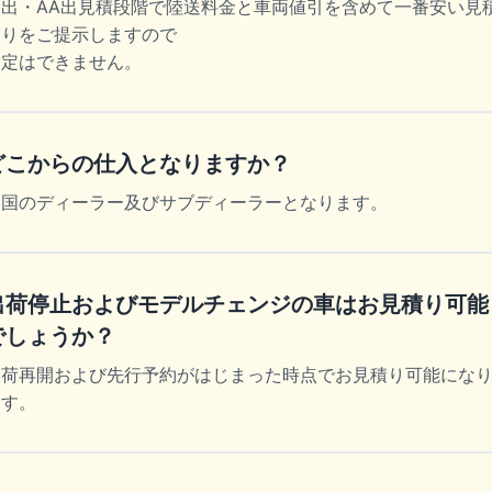
輸出・AA出見積段階で陸送料金と車両値引を含めて一番安い見
もりをご提示しますので
指定はできません。
どこからの仕入となりますか？
全国のディーラー及びサブディーラーとなります。
出荷停止およびモデルチェンジの車はお見積り可能
でしょうか？
出荷再開および先行予約がはじまった時点でお見積り可能にな
ます。