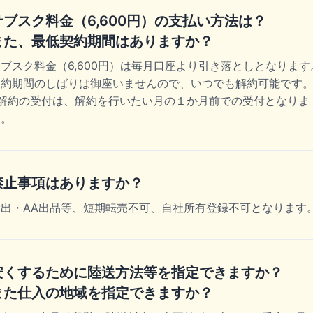
サブスク料金（6,600円）の支払い方法は？
また、最低契約期間はありますか？
ブスク料金（6,600円）は毎月口座より引き落としとなります
契約期間のしばりは御座いませんので、いつでも解約可能です
※解約の受付は、解約を行いたい月の１か月前での受付となりま
す。
禁止事項はありますか？
輸出・AA出品等、短期転売不可、自社所有登録不可となります
安くするために陸送方法等を指定できますか？
また仕入の地域を指定できますか？