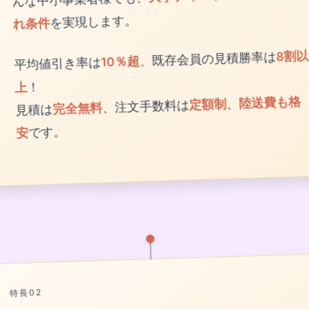
れ条件
を実現します。
平均値引き率は
10％超
、既存会員の見積勝率は
8割以
上
！
見積は
完全無料
、注文手数料は
定額制
、
陸送費も格
安
です。
特長02