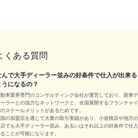
よくある質問
なんで大手ディーラー並みの好条件で仕入が出来る
ようになるの？
自動車業界専門のコンサルティング会社が運営しており、新車
ィーラーとの強力なネットワークと、全国展開するフランチャ
ズのスケールメリットがあるためです。
全国の加盟店を通じて大量の取引実績があり、小規模店や地方
お店でも大手ディーラー並み、あるいはそれ以上の好条件で仕
れることが可能になります。