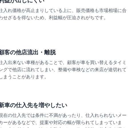
利益が出しにくい
仕入れ価格が高止まりしている上に、販売価格も市場相場に合
わせざるを得ないため、利益幅が圧迫されがちです。
顧客の他店流出・離脱
仕入出来ない車種があることで、顧客が車を買い替えるタイミ
ングで他店に流れてしまい、整備や車検などの来店が途切れて
しまうことがあります。
新車の仕入先を増やしたい
現在の仕入先では条件に不満があったり、仕入れられないメー
カーがあるなどで、提案や対応の幅が限られてしまっていま